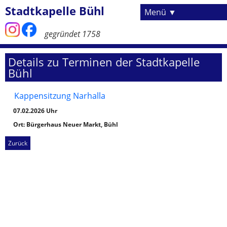
Stadtkapelle Bühl
Menü
gegründet 1758
Navigation
Startseite
Details zu Terminen der Stadtkapelle
überspringen
Über uns
Bühl
Musiker
Kappensitzung Narhalla
Dirigent
07.02.2026
Ehrenmitglieder
Ort: Bürgerhaus Neuer Markt, Bühl
Vorstandschaft
Zurück
ehem. Dirigenten
Auftritte & Veranstaltungen
Jahreskonzert
Badisches Oktoberfest
Kirchenkonzert
Jugend